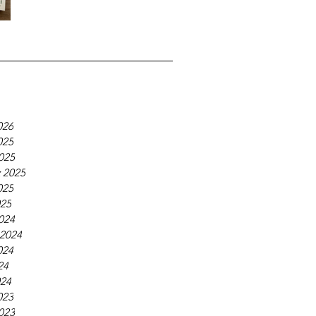
026
025
025
 2025
025
025
024
 2024
024
24
024
023
023