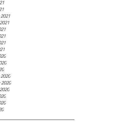
21
21
 2021
 2021
021
021
021
021
020
020
20
 2020
 2020
 2020
020
020
20