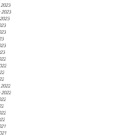
 2023
 2023
 2023
023
023
23
023
023
022
022
22
22
 2022
 2022
022
22
022
022
021
021