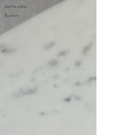
aletha solter
Budizm