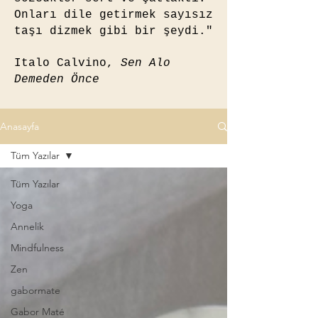
Onları dile getirmek sayısız
taşı dizmek gibi bir şeydi."
Italo Calvino,
Sen Alo
Demeden Önce
Anasayfa
Tüm Yazılar
Tüm Yazılar
Yoga
Annelik
Mindfulness
Zen
gabormate
Gabor Maté