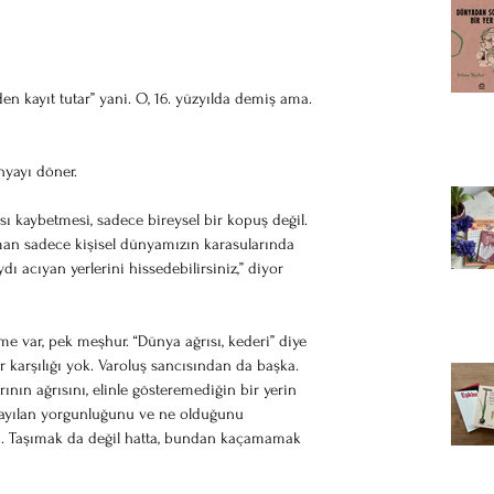
den kayıt tutar” yani. O, 16. yüzyılda demiş ama. 
nyayı döner.
ı kaybetmesi, sadece bireysel bir kopuş değil. 
man sadece kişisel dünyamızın karasularında 
ı acıyan yerlerini hissedebilirsiniz,” diyor 
e var, pek meşhur. “Dünya ağrısı, kederi” diye 
r karşılığı yok. Varoluş sancısından da başka. 
nın ağrısını, elinle gösteremediğin bir yerin 
yayılan yorgunluğunu ve ne olduğunu 
bi. Taşımak da değil hatta, bundan kaçamamak 