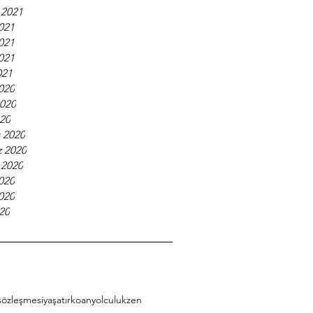
 2021
021
021
021
021
2020
2020
020
 2020
 2020
 2020
020
020
20
sözleşmesiyaşatır
koan
yolculuk
zen