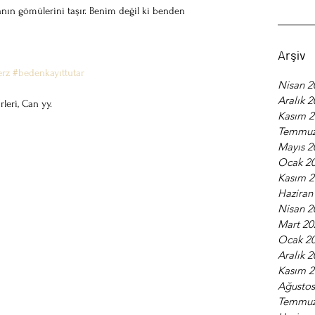
ın gömülerini taşır. Benim değil ki benden 
Arşiv
erz
#bedenkayıttutar
Nisan 2
Aralık 
leri, Can yy.
Kasım 
Temmuz
Mayıs 2
Ocak 2
Kasım 
Haziran
Nisan 2
Mart 20
Ocak 2
Aralık 
Kasım 
Ağustos
Temmuz