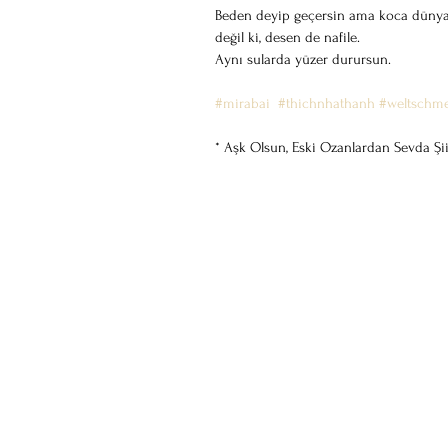
Beden deyip geçersin ama koca dünyan
değil ki, desen de nafile.
Aynı sularda yüzer durursun.
#mirabai
#thichnhathanh
#weltschm
* Aşk Olsun, Eski Ozanlardan Sevda Şiir