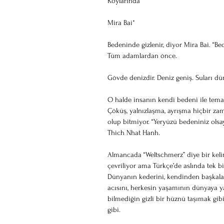
Koylarında”
Mira Bai*
Bedeninde gizlenir, diyor Mira Bai. “Be
Tüm adamlardan önce.
Gövde denizdir. Deniz geniş. Suları dü
O halde insanın kendi bedeni ile temas
Çöküş, yalnızlaşma, ayrışma hiçbir za
olup bitmiyor. “Yeryüzü bedeniniz olsayd
Thich Nhat Hanh.
Almancada “Weltschmerz” diye bir kelim
çevriliyor ama Türkçe’de aslında tek bi
Dünyanın kederini, kendinden başkaları
acısını, herkesin yaşamının dünyaya 
bilmediğin gizli bir hüznü taşımak gi
gibi.