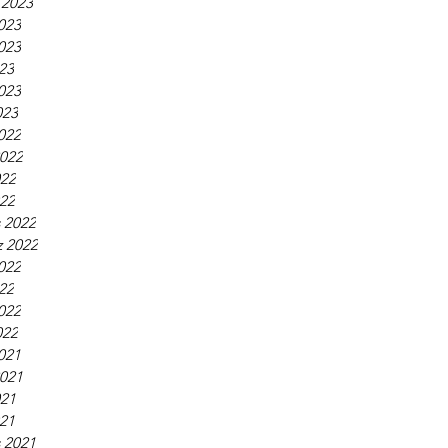
 2023
023
023
23
023
023
2022
2022
022
022
 2022
 2022
022
22
022
022
2021
2021
021
021
 2021