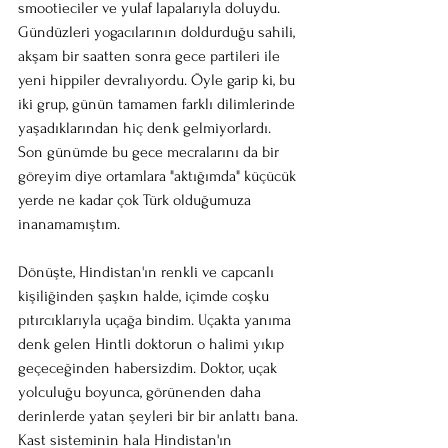
smootieciler ve yulaf lapalarıyla doluydu. 
Gündüzleri yogacılarının doldurduğu sahili, 
akşam bir saatten sonra gece partileri ile 
yeni hippiler devralıyordu. Öyle garip ki, bu 
iki grup, günün tamamen farklı dilimlerinde 
yaşadıklarından hiç denk gelmiyorlardı. 
Son günümde bu gece mecralarını da bir 
göreyim diye ortamlara "aktığımda" küçücük 
yerde ne kadar çok Türk olduğumuza 
inanamamıştım. 
Dönüşte, Hindistan'ın renkli ve capcanlı 
kişiliğinden şaşkın halde, içimde coşku 
pıtırcıklarıyla uçağa bindim. Uçakta yanıma 
denk gelen Hintli doktorun o halimi yıkıp 
geçeceğinden habersizdim. Doktor, uçak 
yolculuğu boyunca, görünenden daha 
derinlerde yatan şeyleri bir bir anlattı bana. 
Kast sisteminin hala Hindistan'ın 