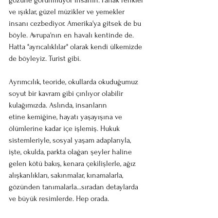
gözüne görünmüyor insanın. Parlak renkler 
ve ışıklar, güzel müzikler ve yemekler 
insanı cezbediyor. Amerika'ya gitsek de bu 
böyle. Avrupa'nın en havalı kentinde de. 
Hatta "ayrıcalıklılar" olarak kendi ülkemizde 
de böyleyiz. Turist gibi. 
Ayrımcılık, teoride, okullarda okuduğumuz 
soyut bir kavram gibi çınlıyor olabilir 
kulağımızda. Aslında, insanların 
etine kemiğine, hayatı yaşayışına ve 
ölümlerine kadar içe işlemiş. Hukuk 
sistemleriyle, sosyal yaşam adaplarıyla, 
işte, okulda, parkta olağan şeyler haline 
gelen kötü bakış, kenara çekilişlerle, ağız 
alışkanlıkları, sakınmalar, kınamalarla, 
gözünden tanımalarla...sıradan detaylarda 
ve büyük resimlerde. Hep orada. 