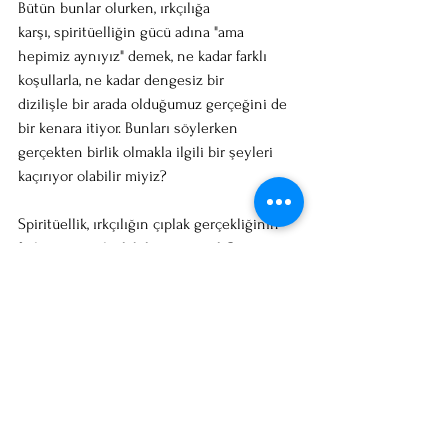
Bütün bunlar olurken, ırkçılığa 
karşı, spiritüelliğin gücü adına "ama 
hepimiz aynıyız" demek, ne kadar farklı 
koşullarla, ne kadar dengesiz bir 
dizilişle bir arada olduğumuz gerçeğini de 
bir kenara itiyor. Bunları söylerken 
gerçekten birlik olmakla ilgili bir şeyleri 
kaçırıyor olabilir miyiz? 
Spiritüellik, ırkçılığın çıplak gerçekliğinin 
farkına varmak olabilir mi mesela? 
Thich Nhat Hanh, önderi olduğu "Engaged 
Buddhism"i şöyle açıklıyor: bombalar 
düşüyorsa, kalkıp yardım etmelisin. 
Spiritüellik, bombaları görmek olabilir mi? 