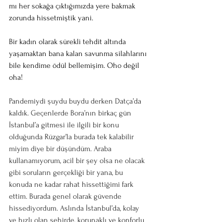
mı her sokağa çıktığımızda yere bakmak 
zorunda hissetmiştik yani. 
Bir kadın olarak sürekli tehdit altında 
yaşamaktan bana kalan savunma silahlarını 
bile kendime ödül bellemişim. Oho değil 
oha!
Pandemiydi şuydu buydu derken Datça’da 
kaldık. Geçenlerde Bora’nın birkaç gün 
İstanbul’a gitmesi ile ilgili bir konu 
olduğunda Rüzgar’la burada tek kalabilir 
miyim diye bir düşündüm. Araba 
kullanamıyorum, acil bir şey olsa ne olacak 
gibi soruların gerçekliği bir yana, bu 
konuda ne kadar rahat hissettiğimi fark 
ettim. Burada genel olarak güvende 
hissediyordum. Aslında İstanbul’da, kolay 
ve hızlı olan şehirde, korunaklı ve konforlu 