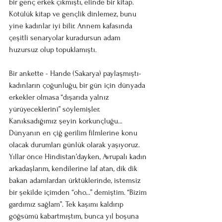
bir genç erkek çıkmıştı, elinde bir kitap. 
Kötülük kitap ve gençlik dinlemez, bunu 
yine kadınlar iyi bilir. Annem kafasında 
çeşitli senaryolar kuradursun adam 
huzursuz olup topuklamıştı. 
Bir ankette - Hande (Sakarya) paylaşmıştı- 
kadınların çoğunluğu, bir gün için dünyada 
erkekler olmasa “dışarıda yalnız 
yürüyeceklerini” söylemişler. 
Kanıksadığımız şeyin korkunçluğu... 
Dünyanın en çiğ gerilim filmlerine konu 
olacak durumları günlük olarak yaşıyoruz. 
Yıllar önce Hindistan’dayken, Avrupalı kadın 
arkadaşlarım, kendilerine laf atan, dik dik 
bakan adamlardan ürktüklerinde, istemsiz 
bir şekilde içimden “oho...” demiştim. “Bizim 
gardımız sağlam”. Tek kaşımı kaldırıp 
göğsümü kabartmıştım, bunca yıl boşuna 