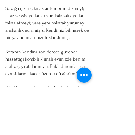
Sokağa çıkar çıkmaz antenlerini dikmeyi; 
ıssız sessiz yollarla uzun kalabalık yolları 
takas etmeyi; yere yere bakarak yürümeyi 
alışkanlık edinmişiz. Kendimiz bilmesek de 
bir şey adımlarımızı hızlandırmış. 
Bora’nın kendini son derece güvende 
hissettiği kombili klimalı evimizde benim 
acil kaçış rotalarım var. Farklı durumlar için 
ayrıntılarına kadar, özenle düşünülmüş. 
Erkekler vahşi hayvanlardan korkuyorlar, 
kadınlar normal insanlardan.
“Erkekler kadınların onlara gülmesinden 
korkuyor. Kadınlar erkeklerin onları 
öldürmesinden.” demiş Margaret Atwood. 